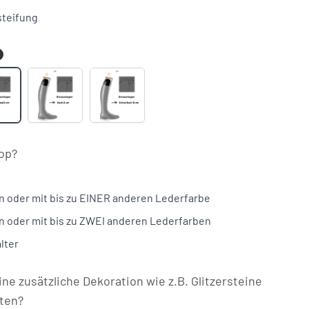
steifung
ormal
Hoch
Extra
6cm)
(8cm)
Hoch
(10cm)
tandard
op?
ei
olostiefeln
n oder mit bis zu EINER anderen Lederfarbe
n oder mit bis zu ZWEI anderen Lederfarben
lter
eine zusätzliche Dekoration wie z.B. Glitzersteine
lten?