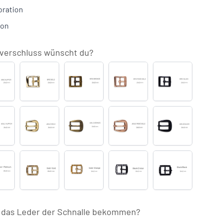
oration
ion
verschluss wünscht du?
rio
Brio
Brio
Brio
Brio
upfer
Gold
Bronze
Rosé
Schwarz
Gold
gile
Agile
Agile
Agile
Agile
upfer
Gold
Bronze
Rosé
Schwarz
Gold
trass
Strass
Strass
Strass
Strass
ilber
Gold
Gold
Schwarz
Schwarz
/
/
/
/
latinum
Gold
Orange
Cristal
Schwarz
+
(+
(+
(+
(+
l das Leder der Schnalle bekommen?
29,00)
€29,00)
€29,00)
€29,00)
€29,00)