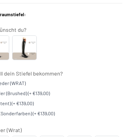
Traumstiefel:
ünscht du?
5601/D
S5603
it
mit
chnalle
Schnalle
luss
ben
oben
+
&
ll dein Stiefel bekommen?
39,50)
unten
leder (WRAT)
(+
€74,50)
r (Brushed) (+ €139,00)
tent) (+ €139,00)
 (Sonderfarben) (+ €139,00)
er (Wrat)