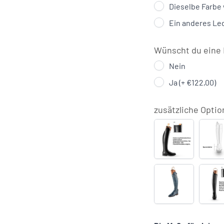
Dieselbe Farbe 
Ein anderes Le
Wünscht du eine 
Nein
Ja (+ €122,00)
zusätzliche Optio
Q13
S
Kniekehlenpol
(
(+
€
€89,00)
Gravur
Q
auf
E
dem
a
Leder
R
(+
(