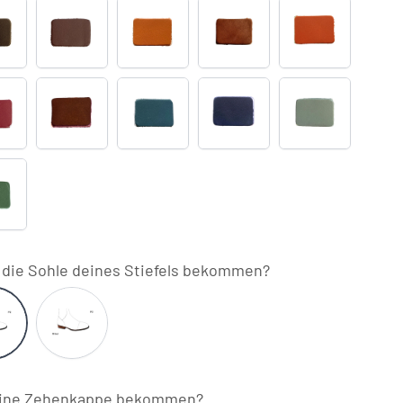
RAT
WRAT
WRAT
WRAT
WRAT
affé
Brown
Oxford
Brandy
Cotto
527
RAT
WRAT
WRAT
WRAT
WRAT
urgundy
Mosto
Blue
Blu
Grey
Navy
Oceano
RAT
oresta
l die Sohle deines Stiefels bekommen?
2
P3
chwarz
Braun
l eine Zehenkappe bekommen?