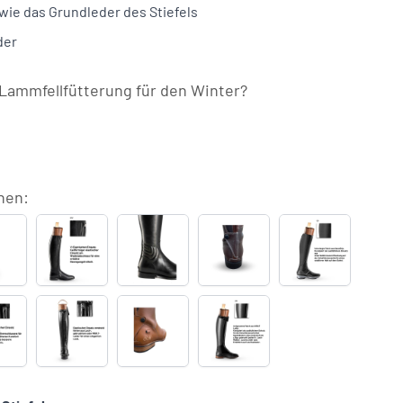
wie das Grundleder des Stiefels
der
Lammfellfütterung für den Winter?
nen:
porenhalter
V-
Knöchelpolster
Kontrastnähte
Q9
ster
+
Elastikeinsatz
(+
in
Nano-
28,00)
(+
€92,00)
Wunschfarbe
Grip
€189,00)
Einsatz
8
Q7
Bestickung
Patch-
(+
lastikeinsatz
verdeckter
(+
Einsatz
€189,00)
m
Elastikeinsatz
€55,00)
innen
eißverschluss
am
(+
+
Reißverschluss
€92,50)