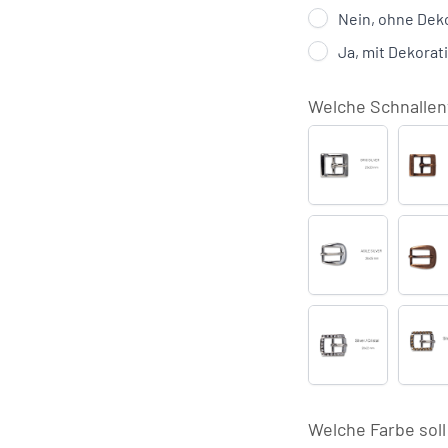
Nein, ohne Dek
Ja, mit Dekorat
Welche Schnallen
Brio
B
Silber
K
Agile
A
Silber
K
Strass
S
Silber
S
/
/
Cristal
P
(+
(
Welche Farbe sol
€29,00)
€