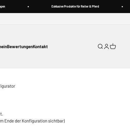
Exklusive Produkte für Reiter & Pferd
hein
Bewertungen
Kontakt
Suche
Anmelden
Warenkorb
figurator
t.
am Ende der Konfiguration sichtbar)