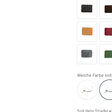
WRAT
W
Schwarz
C
WRAT
W
Ambra
B
WRAT
W
Fume
F
Welche Farbe sol
P1
P
Natur
S
Soll dein Stiefe