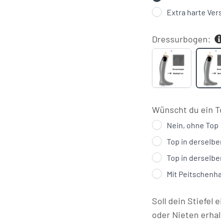
Extra harte Ver
Dressurbogen:
Kurz
N
(5cm)
(
-
>
S
Wünscht du ein T
b
Nein, ohne Top
P
Top in derselbe
Top in derselbe
Mit Peitschenha
Soll dein Stiefel 
oder Nieten erha