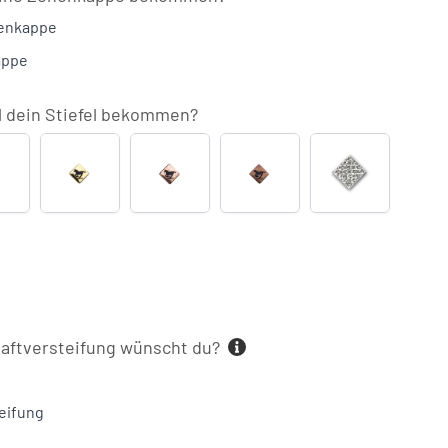
henkappe
appe
l dein Stiefel bekommen?
chwarz
Gold
Roségold
Bronze
Gefüllte
Swarovski
Raute
(+
€28,00)
aftversteifung wünscht du?
eifung