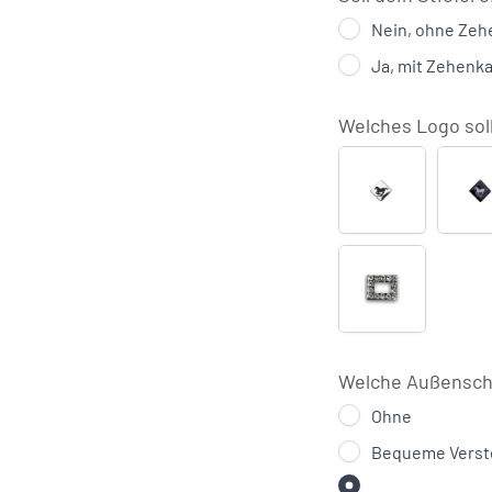
Nein, ohne Ze
Ja, mit Zehenk
Welches Logo sol
Silber
S
Leere
Swarovski
Raute
(+
€28,00)
Welche Außensch
Ohne
Bequeme Verst