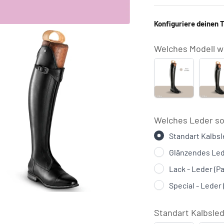
Konfiguriere deinen 
Welches Modell w
S5601
S
mit
m
kleinem
S
Riemenversch
o
(
Welches Leder so
€
Standart Kalbs
Glänzendes Lede
Lack - Leder (Pa
Special - Leder
Standart Kalbsled