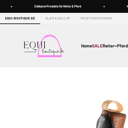
Zum Inhalt springen
Exklusive Produkte für Reiter & Pferd
Koste
EQUI-BOUTIQUE.DE
GLAM & GALLOP
MEIN PONYSCHRANK
Equi-boutique.de
Home
SALE
Reiter
Pferd