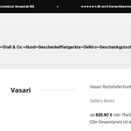
nloser Versand ab 59€
★★★★★ 4.90 von 5 Sternen Bewertungen
Stall & Co.
Hund
Geschenke
Mietgeräte
DeNiro
Geschenkgutsc
Vasari Reitstiefel Kon
DeNiro Boots
ab
829,90
€
inkl. MwS
(Der Gesamtpreis ist 