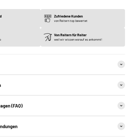
d
Zufriedene Kunden
von Reitern top bewertet
Von Reitern für Reiter
o
weil wir wissen worauf es ankommt!
n
ragen (FAQ)
endungen