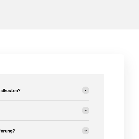
andkosten?
eferung?