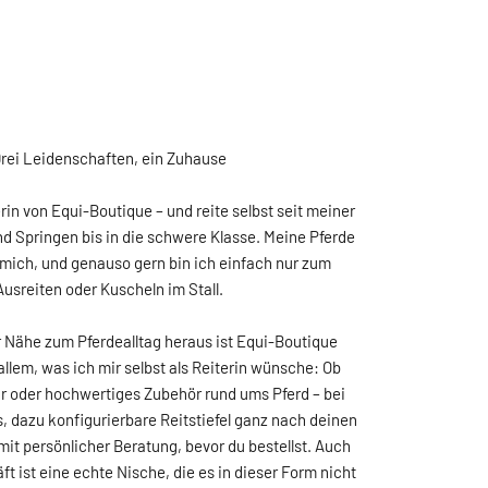
rei Leidenschaften, ein Zuhause
rin von Equi-Boutique – und reite selbst seit meiner
nd Springen bis in die schwere Klasse. Meine Pferde
 mich, und genauso gern bin ich einfach nur zum
Ausreiten oder Kuscheln im Stall.
 Nähe zum Pferdealltag heraus ist Equi-Boutique
allem, was ich mir selbst als Reiterin wünsche: Ob
r oder hochwertiges Zubehör rund ums Pferd – bei
 dazu konfigurierbare Reitstiefel ganz nach deinen
t persönlicher Beratung, bevor du bestellst. Auch
t ist eine echte Nische, die es in dieser Form nicht