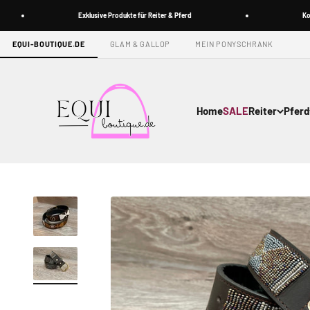
Zum Inhalt springen
Exklusive Produkte für Reiter & Pferd
Kostenlose
EQUI-BOUTIQUE.DE
GLAM & GALLOP
MEIN PONYSCHRANK
Equi-boutique.de
Home
SALE
Reiter
Pferd