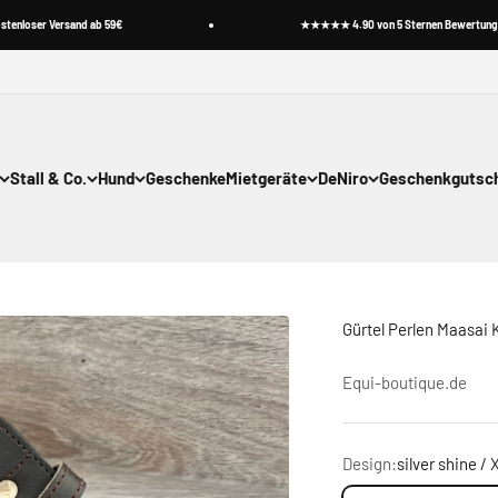
r Versand ab 59€
★★★★★ 4.90 von 5 Sternen Bewertungen
Stall & Co.
Hund
Geschenke
Mietgeräte
DeNiro
Geschenkgutsc
Gürtel Perlen Maasai 
Equi-boutique.de
Design:
silver shine / 