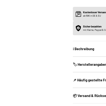
Kostenloser Versan
ab 59€ in DE & EU
Sicher bezahlen
mit Klarna, Paypal & C
ℹ️ Bechreibung
🏷️ Herstellerangabe
📌 Häufig gestellte F
📦 Versand & Rücks