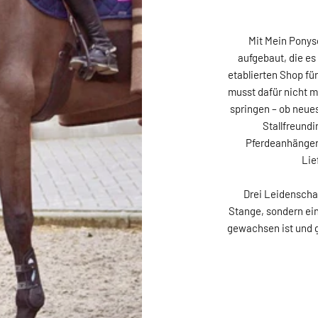
Mit Mein Ponys
aufgebaut, die es 
etablierten Shop fü
musst dafür nicht m
springen – ob neues
Stallfreundi
Pferdeanhänger:
Lie
Drei Leidenscha
Stange, sondern ei
gewachsen ist und g