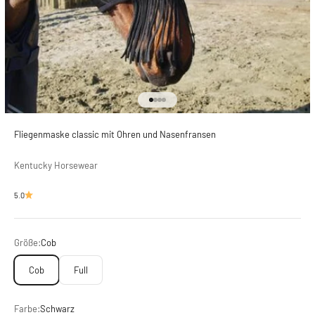
Gehe zu Element 1
Gehe zu Element 2
Gehe zu Element 3
Gehe zu Element 4
Fliegenmaske classic mit Ohren und Nasenfransen
Kentucky Horsewear
5.0
Größe:
Cob
Cob
Full
Farbe:
Schwarz