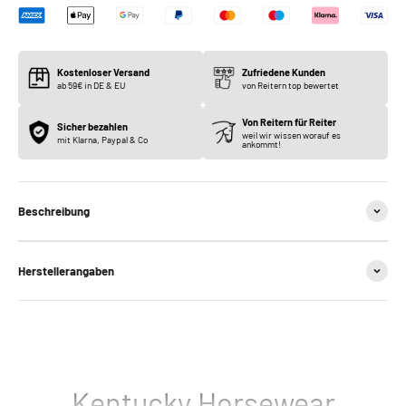
Kostenloser Versand
Zufriedene Kunden
ab 59€ in DE & EU
von Reitern top bewertet
Von Reitern für Reiter
Sicher bezahlen
weil wir wissen worauf es
mit Klarna, Paypal & Co
ankommt!
Beschreibung
Herstellerangaben
Kentucky Horsewear