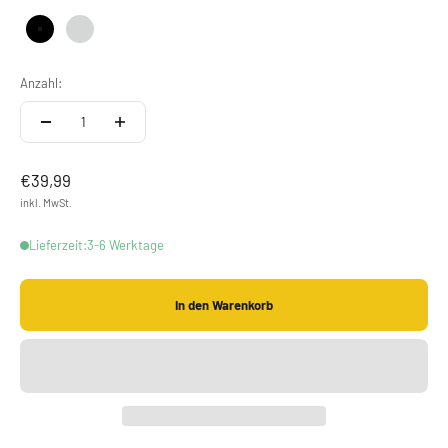
Schwarz
Silber
Anzahl:
Angebot
€39,99
inkl. MwSt.
Lieferzeit:3-6 Werktage
In den Warenkorb