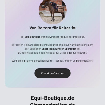
Von Reitern für Reiter 🐎
Bei
Equi Boutique
wählen wir jedes Produkt sorgfältig aus.
Wir testen viele Artikel selbst im Stall und nehme nur Marken ins Sortiment
auf, von denen
unser Team wirklich überzeugt ist
.
Du hast Fragen zu einem Produkt, zur Größe oder zur Auswahl?
Wir helfen dir gerne persönlich weiter – schnell, ehrlich und unkompliziert.
Kontakt aufnehmen
Equi-Boutique.de
Glamandgallop.de