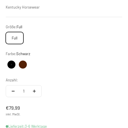
Kentucky Horsewear
Größe:
Full
Full
Farbe:
Schwarz
Schwarz
Braun
Anzahl:
Angebot
€79,99
inkl. MwSt.
Lieferzeit:3-6 Werktage