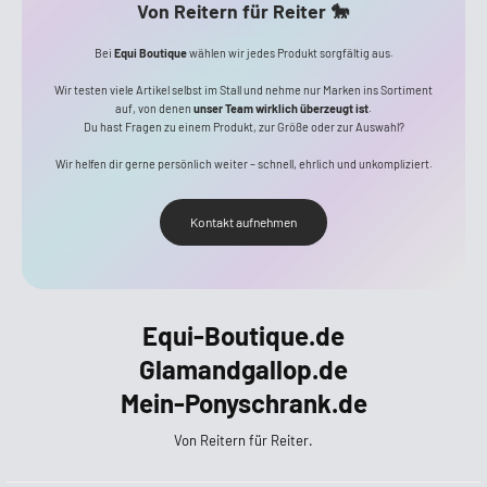
Von Reitern für Reiter 🐎
Bei
Equi Boutique
wählen wir jedes Produkt sorgfältig aus.
Wir testen viele Artikel selbst im Stall und nehme nur Marken ins Sortiment
auf, von denen
unser Team wirklich überzeugt ist
.
Du hast Fragen zu einem Produkt, zur Größe oder zur Auswahl?
Wir helfen dir gerne persönlich weiter – schnell, ehrlich und unkompliziert.
Kontakt aufnehmen
Equi-Boutique.de
Glamandgallop.de
Mein-Ponyschrank.de
Von Reitern für Reiter.