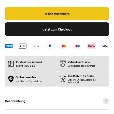
In den Warenkorb
Jetzt zum Checkout
Kostenloser Versand
Zufriedene Kunden
ab 59€ in DE & EU
von Reitern top bewertet
Von Reitern für Reiter
Sicher bezahlen
weil wir wissen worauf es
mit Klarna, Paypal & Co
ankommt!
Beschreibung