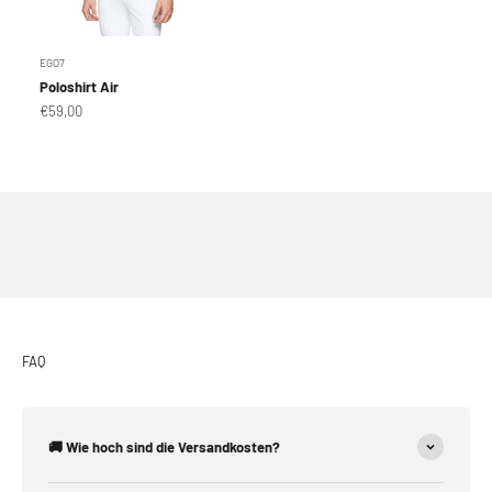
EGO7
Poloshirt Air
Angebot
€59,00
FAQ
🚚 Wie hoch sind die Versandkosten?