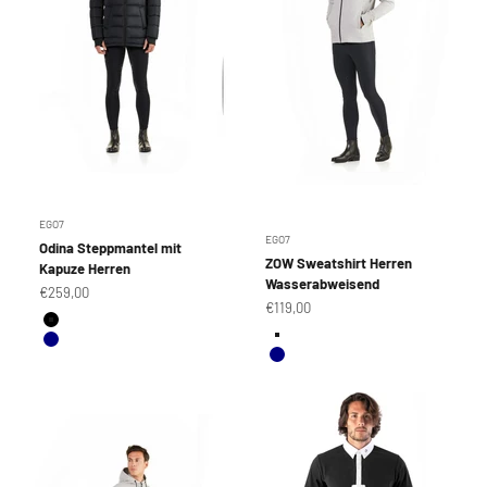
EGO7
EGO7
Odina Steppmantel mit
ZOW Sweatshirt Herren
Kapuze Herren
Wasserabweisend
Angebot
€259,00
Angebot
€119,00
Farbe
Schwarz
Farbe
Grey Melange
Navy
Navy