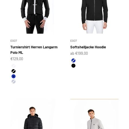
EGO7
EGO7
Turniershirt Herren Langarm
Softshelljacke Hoodie
Polo ML
Angebot
ab €199,00
Angebot
€129,00
Farbe
Navy Blue
Farbe
Black
White / White
Black / White
Navy / White
Ice Grey / White