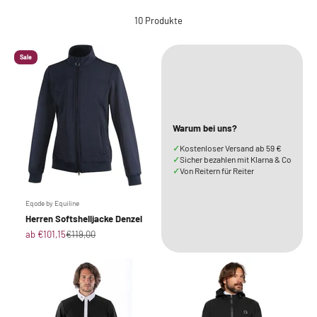
10 Produkte
Sale
Warum bei uns?
✓
Kostenloser Versand ab 59 €
✓
Sicher bezahlen mit Klarna & Co
✓
Von Reitern für Reiter
Eqode by Equiline
Herren Softshelljacke Denzel
Angebot
Regulärer Preis
ab €101,15
€119,00