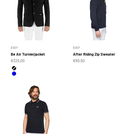
EGO7
EGO7
Be Air Turnierjacket
After Riding Zip Sweater
Angebot
Angebot
€329,00
€99,90
Farbe
Black
Blue