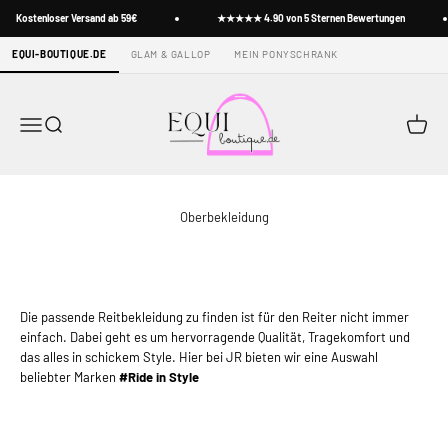
Zum Inhalt springen
Kostenloser Versand ab 59€
★★★★★ 4.90 von 5 Sternen Bewertungen
EQUI-BOUTIQUE.DE
GLAM & GALLOP
MEIN PONYSCHRANK
Equi-boutique.de
Menü
Suche
Warenk
Die passende Reitbekleidung zu finden ist für den Reiter nicht immer
einfach. Dabei geht es um hervorragende Qualität, Tragekomfort und
das alles in schickem Style. Hier bei JR bieten wir eine Auswahl
beliebter Marken
#Ride in Style